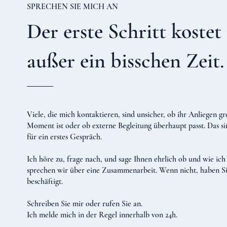
SPRECHEN SIE MICH AN
Der erste Schritt kostet
außer ein bisschen Zeit.
Viele, die mich kontaktieren, sind unsicher, ob ihr Anliegen gro
Moment ist oder ob externe Begleitung überhaupt passt. Das si
für ein erstes Gespräch.
Ich höre zu, frage nach, und sage Ihnen ehrlich ob und wie ich
sprechen wir über eine Zusammenarbeit. Wenn nicht, haben Sie
beschäftigt.
Schreiben Sie mir oder rufen Sie an.
Ich melde mich in der Regel innerhalb von 24h.