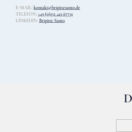
E-MAIL:
kontakt@brigittesanto.de
TELEFON:
+49 (0)151 423 67731
LINKEDIN:
Brigitte Santo
D