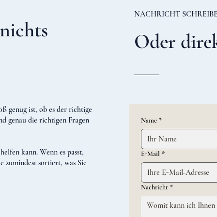
NACHRICHT SCHREIB
 nichts
Oder direk
ß genug ist, ob es der richtige
nd genau die richtigen Fragen
Name
*
 helfen kann. Wenn es passt,
E-Mail
*
 zumindest sortiert, was Sie
Nachricht
*