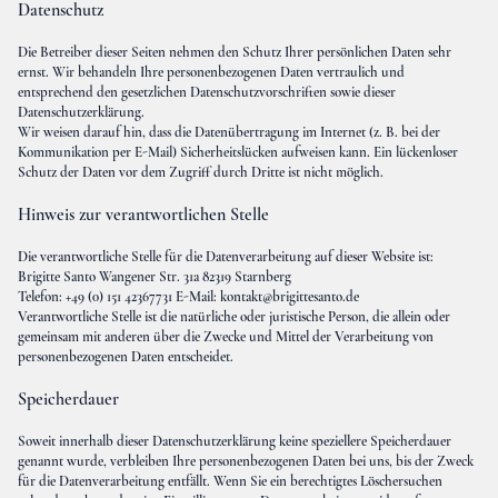
Datenschutz
Die Betreiber dieser Seiten nehmen den Schutz Ihrer persönlichen Daten sehr
ernst. Wir behandeln Ihre personenbezogenen Daten vertraulich und
entsprechend den gesetzlichen Datenschutzvorschriften sowie dieser
Datenschutzerklärung.
Wir weisen darauf hin, dass die Datenübertragung im Internet (z. B. bei der
Kommunikation per E-Mail) Sicherheitslücken aufweisen kann. Ein lückenloser
Schutz der Daten vor dem Zugriff durch Dritte ist nicht möglich.
Hinweis zur verantwortlichen Stelle
Die verantwortliche Stelle für die Datenverarbeitung auf dieser Website ist:
Brigitte Santo Wangener Str. 31a 82319 Starnberg
Telefon: +49 (0) 151 42367731 E-Mail:
kontakt@brigittesanto.de
Verantwortliche Stelle ist die natürliche oder juristische Person, die allein oder
gemeinsam mit anderen über die Zwecke und Mittel der Verarbeitung von
personenbezogenen Daten entscheidet.
Speicherdauer
Soweit innerhalb dieser Datenschutzerklärung keine speziellere Speicherdauer
genannt wurde, verbleiben Ihre personenbezogenen Daten bei uns, bis der Zweck
für die Datenverarbeitung entfällt. Wenn Sie ein berechtigtes Löschersuchen