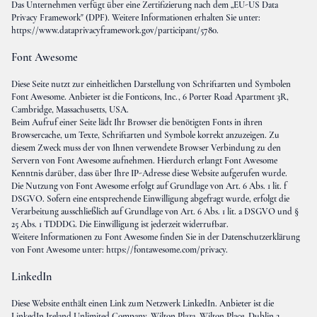
Das Unternehmen verfügt über eine Zertifizierung nach dem „EU-US Data
Privacy Framework" (DPF). Weitere Informationen erhalten Sie unter:
https://www.dataprivacyframework.gov/participant/5780
.
Font Awesome
Diese Seite nutzt zur einheitlichen Darstellung von Schriftarten und Symbolen
Font Awesome. Anbieter ist die Fonticons, Inc., 6 Porter Road Apartment 3R,
Cambridge, Massachusetts, USA.
Beim Aufruf einer Seite lädt Ihr Browser die benötigten Fonts in ihren
Browsercache, um Texte, Schriftarten und Symbole korrekt anzuzeigen. Zu
diesem Zweck muss der von Ihnen verwendete Browser Verbindung zu den
Servern von Font Awesome aufnehmen. Hierdurch erlangt Font Awesome
Kenntnis darüber, dass über Ihre IP-Adresse diese Website aufgerufen wurde.
Die Nutzung von Font Awesome erfolgt auf Grundlage von Art. 6 Abs. 1 lit. f
DSGVO. Sofern eine entsprechende Einwilligung abgefragt wurde, erfolgt die
Verarbeitung ausschließlich auf Grundlage von Art. 6 Abs. 1 lit. a DSGVO und §
25 Abs. 1 TDDDG. Die Einwilligung ist jederzeit widerrufbar.
Weitere Informationen zu Font Awesome finden Sie in der Datenschutzerklärung
von Font Awesome unter:
https://fontawesome.com/privacy
.
LinkedIn
Diese Website enthält einen Link zum Netzwerk LinkedIn. Anbieter ist die
LinkedIn Ireland Unlimited Company, Wilton Plaza, Wilton Place, Dublin 2,