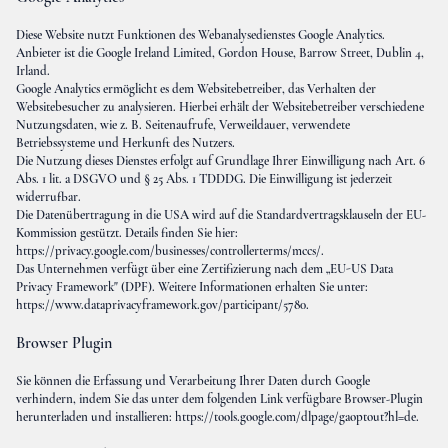
Diese Website nutzt Funktionen des Webanalysedienstes Google Analytics.
Anbieter ist die Google Ireland Limited, Gordon House, Barrow Street, Dublin 4,
Irland.
Google Analytics ermöglicht es dem Websitebetreiber, das Verhalten der
Websitebesucher zu analysieren. Hierbei erhält der Websitebetreiber verschiedene
Nutzungsdaten, wie z. B. Seitenaufrufe, Verweildauer, verwendete
Betriebssysteme und Herkunft des Nutzers.
Die Nutzung dieses Dienstes erfolgt auf Grundlage Ihrer Einwilligung nach Art. 6
Abs. 1 lit. a DSGVO und § 25 Abs. 1 TDDDG. Die Einwilligung ist jederzeit
widerrufbar.
Die Datenübertragung in die USA wird auf die Standardvertragsklauseln der EU-
Kommission gestützt. Details finden Sie hier:
https://privacy.google.com/businesses/controllerterms/mccs/
.
Das Unternehmen verfügt über eine Zertifizierung nach dem „EU-US Data
Privacy Framework" (DPF). Weitere Informationen erhalten Sie unter:
https://www.dataprivacyframework.gov/participant/5780
.
Browser Plugin
Sie können die Erfassung und Verarbeitung Ihrer Daten durch Google
verhindern, indem Sie das unter dem folgenden Link verfügbare Browser-Plugin
herunterladen und installieren:
https://tools.google.com/dlpage/gaoptout?hl=de
.