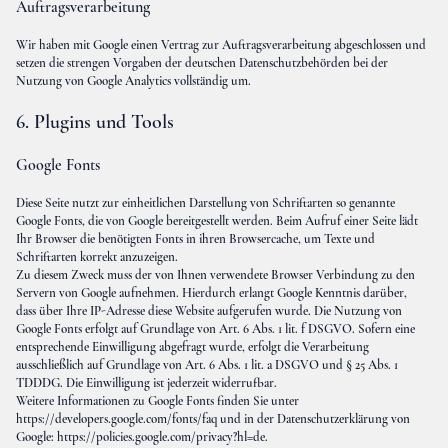
Auftragsverarbeitung
Wir haben mit Google einen Vertrag zur Auftragsverarbeitung abgeschlossen und
setzen die strengen Vorgaben der deutschen Datenschutzbehörden bei der
Nutzung von Google Analytics vollständig um.
6. Plugins und Tools
Google Fonts
Diese Seite nutzt zur einheitlichen Darstellung von Schriftarten so genannte
Google Fonts, die von Google bereitgestellt werden. Beim Aufruf einer Seite lädt
Ihr Browser die benötigten Fonts in ihren Browsercache, um Texte und
Schriftarten korrekt anzuzeigen.
Zu diesem Zweck muss der von Ihnen verwendete Browser Verbindung zu den
Servern von Google aufnehmen. Hierdurch erlangt Google Kenntnis darüber,
dass über Ihre IP-Adresse diese Website aufgerufen wurde. Die Nutzung von
Google Fonts erfolgt auf Grundlage von Art. 6 Abs. 1 lit. f DSGVO. Sofern eine
entsprechende Einwilligung abgefragt wurde, erfolgt die Verarbeitung
ausschließlich auf Grundlage von Art. 6 Abs. 1 lit. a DSGVO und § 25 Abs. 1
TDDDG. Die Einwilligung ist jederzeit widerrufbar.
Weitere Informationen zu Google Fonts finden Sie unter
https://developers.google.com/fonts/faq
und in der Datenschutzerklärung von
Google:
https://policies.google.com/privacy?hl=de
.