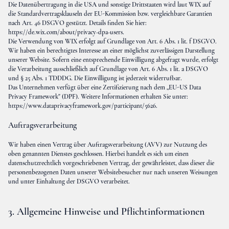
Die Datenübertragung in die USA und sonstige Drittstaaten wird laut WIX auf
die Standardvertragsklauseln der EU-Kommission bzw. vergleichbare Garantien
nach Art. 46 DSGVO gestützt. Details finden Sie hier:
https://de.wix.com/about/privacy-dpa-users
.
Die Verwendung von WIX erfolgt auf Grundlage von Art. 6 Abs. 1 lit. f DSGVO.
Wir haben ein berechtigtes Interesse an einer möglichst zuverlässigen Darstellung
unserer Website. Sofern eine entsprechende Einwilligung abgefragt wurde, erfolgt
die Verarbeitung ausschließlich auf Grundlage von Art. 6 Abs. 1 lit. a DSGVO
und § 25 Abs. 1 TDDDG. Die Einwilligung ist jederzeit widerrufbar.
Das Unternehmen verfügt über eine Zertifizierung nach dem „EU-US Data
Privacy Framework" (DPF). Weitere Informationen erhalten Sie unter:
https://www.dataprivacyframework.gov/participant/5626
.
Auftragsverarbeitung
Wir haben einen Vertrag über Auftragsverarbeitung (AVV) zur Nutzung des
oben genannten Dienstes geschlossen. Hierbei handelt es sich um einen
datenschutzrechtlich vorgeschriebenen Vertrag, der gewährleistet, dass dieser die
personenbezogenen Daten unserer Websitebesucher nur nach unseren Weisungen
und unter Einhaltung der DSGVO verarbeitet.
3. Allgemeine Hinweise und Pflichtinformationen