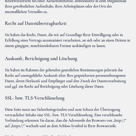
Beschwerderecht bei einer Aufsichtsbehörde, insbesondere in dem Mitgliedstaat
ihres gewöhnlichen Aufenthalts, ihres Arbeitsplatzes oder des Orts des
mutmaßlichen Verstoßes zu.
Recht auf Datenübertragbarkeit
Sie haben das Recht, Daten, die wir auf Grundlage Ihrer Einwilligung oder in
Erfüllung eines Vertrags automatisiert verarbeiten, an sich oder an einen Dritten in
einem gängigen, maschinenlesbaren Format aushändigen zu lassen.
Auskunft, Berichtigung und Löschung
Sie haben im Rahmen der geltenden gesetzlichen Bestimmungen jederzeit das
Recht auf unentgeltliche Auskunft über Ihre gespeicherten personenbezogenen
Daten, deren Herkunft und Empfänger und den Zweck der Datenverarbeitung
und ggf. ein Recht auf Berichtigung oder Löschung dieser Daten.
SSL- bzw. TLS-Verschlüsselung
Diese Seite nutzt aus Sicherheitsgründen und zum Schutz der Übertragung
vertraulicher Inhalte eine SSL- bzw. TLS-Verschlüsselung. Eine verschlüsselte
Verbindung erkennen Sie daran, dass die Adresszeile des Browsers von „http://"
auf „https://" wechselt und an dem Schloss-Symbol in Ihrer Browserzeile.