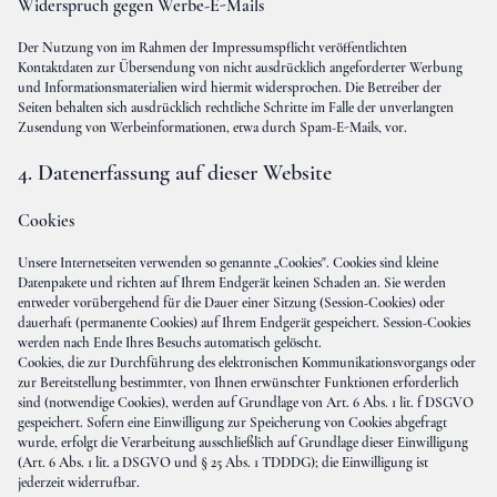
Widerspruch gegen Werbe-E-Mails
Der Nutzung von im Rahmen der Impressumspflicht veröffentlichten
Kontaktdaten zur Übersendung von nicht ausdrücklich angeforderter Werbung
und Informationsmaterialien wird hiermit widersprochen. Die Betreiber der
Seiten behalten sich ausdrücklich rechtliche Schritte im Falle der unverlangten
Zusendung von Werbeinformationen, etwa durch Spam-E-Mails, vor.
4. Datenerfassung auf dieser Website
Cookies
Unsere Internetseiten verwenden so genannte „Cookies". Cookies sind kleine
Datenpakete und richten auf Ihrem Endgerät keinen Schaden an. Sie werden
entweder vorübergehend für die Dauer einer Sitzung (Session-Cookies) oder
dauerhaft (permanente Cookies) auf Ihrem Endgerät gespeichert. Session-Cookies
werden nach Ende Ihres Besuchs automatisch gelöscht.
Cookies, die zur Durchführung des elektronischen Kommunikationsvorgangs oder
zur Bereitstellung bestimmter, von Ihnen erwünschter Funktionen erforderlich
sind (notwendige Cookies), werden auf Grundlage von Art. 6 Abs. 1 lit. f DSGVO
gespeichert. Sofern eine Einwilligung zur Speicherung von Cookies abgefragt
wurde, erfolgt die Verarbeitung ausschließlich auf Grundlage dieser Einwilligung
(Art. 6 Abs. 1 lit. a DSGVO und § 25 Abs. 1 TDDDG); die Einwilligung ist
jederzeit widerrufbar.