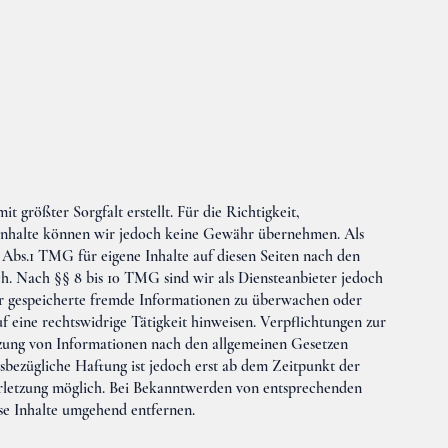
t größter Sorgfalt erstellt. Für die Richtigkeit,
r Inhalte können wir jedoch keine Gewähr übernehmen. Als
 Abs.1 TMG für eigene Inhalte auf diesen Seiten nach den
h. Nach §§ 8 bis 10 TMG sind wir als Diensteanbieter jedoch
der gespeicherte fremde Informationen zu überwachen oder
f eine rechtswidrige Tätigkeit hinweisen. Verpflichtungen zur
zung von Informationen nach den allgemeinen Gesetzen
esbezügliche Haftung ist jedoch erst ab dem Zeitpunkt der
rletzung möglich. Bei Bekanntwerden von entsprechenden
se Inhalte umgehend entfernen.