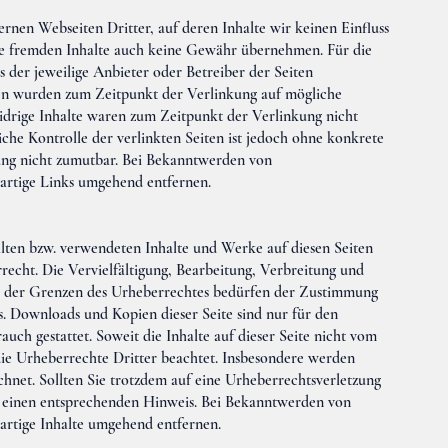
rnen Webseiten Dritter, auf deren Inhalte wir keinen Einfluss
se fremden Inhalte auch keine Gewähr übernehmen. Für die
ets der jeweilige Anbieter oder Betreiber der Seiten
ten wurden zum Zeitpunkt der Verlinkung auf mögliche
idrige Inhalte waren zum Zeitpunkt der Verlinkung nicht
che Kontrolle der verlinkten Seiten ist jedoch ohne konkrete
ung nicht zumutbar. Bei Bekanntwerden von
artige Links umgehend entfernen.
ellten bzw. verwendeten Inhalte und Werke auf diesen Seiten
echt. Die Vervielfältigung, Bearbeitung, Verbreitung und
b der Grenzen des Urheberrechtes bedürfen der Zustimmung
rs. Downloads und Kopien dieser Seite sind nur für den
uch gestattet. Soweit die Inhalte auf dieser Seite nicht vom
die Urheberrechte Dritter beachtet. Insbesondere werden
ichnet. Sollten Sie trotzdem auf eine Urheberrechtsverletzung
 einen entsprechenden Hinweis. Bei Bekanntwerden von
artige Inhalte umgehend entfernen.