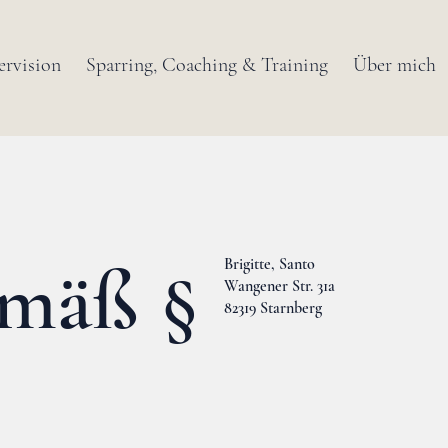
ervision
Sparring, Coaching & Training
Über mich
emäß §
Brigitte, Santo
Wangener Str. 31a
82319 Starnberg